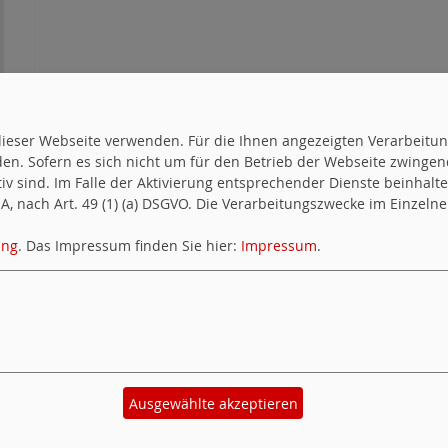
uf dieser Webseite verwenden. Für die Ihnen angezeigten Verarbei
Twitter Facebook RSS
en. Sofern es sich nicht um für den Betrieb der Webseite zwingen
ktiv sind. Im Falle der Aktivierung entsprechender Dienste beinhal
, nach Art. 49 (1) (a) DSGVO. Die Verarbeitungszwecke im Einzelnen
ung
. Das Impressum finden Sie hier:
Impressum
.
1983144
140
7
Ausgewählte akzeptieren
Impressum