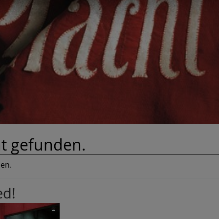
ht gefunden.
den.
ed!