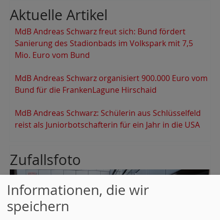
Aktuelle Artikel
MdB Andreas Schwarz freut sich: Bund fördert
Sanierung des Stadionbads im Volkspark mit 7,5
Mio. Euro vom Bund
MdB Andreas Schwarz organisiert 900.000 Euro vom
Bund für die FrankenLagune Hirschaid
MdB Andreas Schwarz: Schülerin aus Schlüsselfeld
reist als Juniorbotschafterin für ein Jahr in die USA
Zufallsfoto
Informationen, die wir
speichern