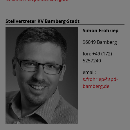
Stellvertreter KV Bamberg-Stadt
Simon Frohriep
96049 Bamberg
fon: +49 (172)
5257240
email:
s.frohriep@spd-
bamberg.de