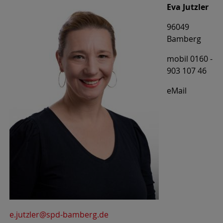
Eva Jutzler
96049
Bamberg
mobil 0160 -
903 107 46
eMail
e.jutzler@spd-bamberg.de