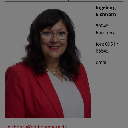
Ingeborg
Eichhorn
96049
Bamberg
fon: 0951 /
66645
email:
i.eichhorn@spd-bamberg.de